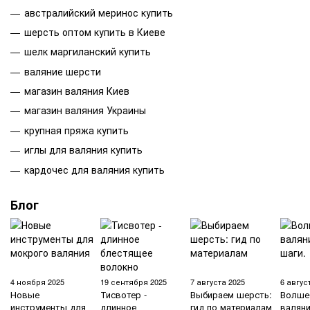
австралийский меринос купить
шерсть оптом купить в Киеве
шелк маргиланский купить
валяние шерсти
магазин валяния Киев
магазин валяния Украины
крупная пряжа купить
иглы для валяния купить
кардочес для валяния купить
Блог
4 ноября 2025
19 сентября 2025
7 августа 2025
6 авгус
Новые
Тисвотер -
Выбираем шерсть:
Волше
инструменты для
длинное
гид по материалам
валян