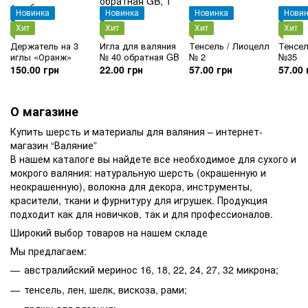
Новинка
Новинка
Новинка
Новин
Хит
Хит
Хит
Хит
Держатель на 3
Игла для валяния
Тенсель / Лиоцелл
Тенсел
иглы «Оранж»
№ 40 обратная GB
№ 2
№35
150.00 грн
22.00 грн
57.00 грн
57.00 
О магазине
Купить шерсть и материалы для валяния – интернет-
магазин “Валяние”
В нашем каталоге вы найдете все необходимое для сухого и
мокрого валяния: натуральную шерсть (окрашенную и
неокрашенную), волокна для декора, инструменты,
красители, ткани и фурнитуру для игрушек. Продукция
подходит как для новичков, так и для профессионалов.
Широкий выбор товаров на нашем складе
Мы предлагаем:
австралийский меринос 16, 18, 22, 24, 27, 32 микрона;
тенсель, лен, шелк, вискоза, рами;