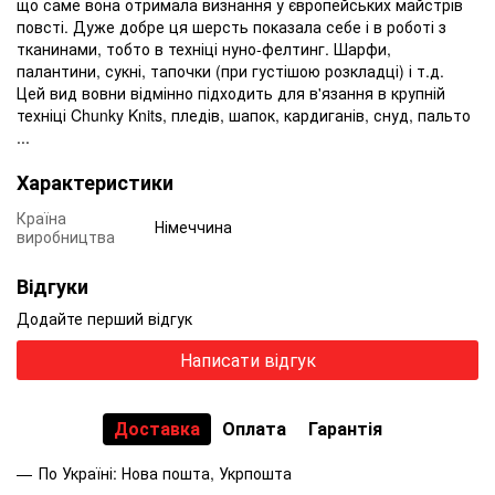
що саме вона отримала визнання у європейських майстрів
повсті.
Дуже добре ця шерсть показала себе і в роботі з
тканинами, тобто в техніці нуно-фелтинг.
Шарфи,
палантини, сукні, тапочки (при густішою розкладці) і т.д.
Цей вид вовни відмінно підходить для в'язання в крупній
техніці Chunky Knits, пледів, шапок, кардиганів, снуд, пальто
...
Характеристики
Країна
Німеччина
виробництва
Відгуки
Додайте перший відгук
Написати відгук
Доставка
Оплата
Гарантія
По Україні: Нова пошта, Укрпошта