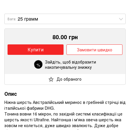
Вага:
80.00
грн
Купити
Замовити швидко
Зайдіть
, щоб відобразити
%
накопичувальну знижку
До обраного
Опис
Ніжна шерсть Австралійський меринос в гребінній стрічці від
італійської фабрики DHG.
Тонина вовни 16 мікрон, по західній системі класифікації це
шерсть якості Ultrafine.
Найтонша і м'яка овеча шерсть яка
зовсім не колеться, дуже швидко звалюють.
Дуже добре