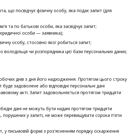
нта, що посвідчує фізичну особу, яка подає запит (для
'я та по батькові особи, яка засвідчує запит;
 юридичної особи — заявника);
ізичну особу, стосовно якої робиться запит;
ро володільця чи розпорядника цієї бази персональних даних;
обочих днів з дня його надходження. Протягом цього строку
 буде задоволене або відповідні персональні дані
правовому акті. Запит задовольняється протягом тридцяти
обхідні дані не можуть бути надані протягом тридцяти
ь, порушених у запиті, не може перевищувати сорока п'яти
т, у письмовій формі з роз'ясненням порядку оскарження