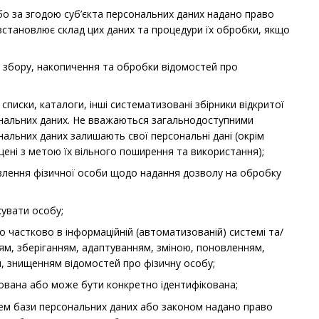
о за згодою суб’єкта персональних даних надано право
 встановлює склад цих даних та процедури їх обробки, якщо
збору, накопичення та обробки відомостей про
 списки, каталоги, інші систематизовані збірники відкритої
ерсональних даних. Не вважаються загальнодоступними
нальних даних залишають свої персональні дані (окрім
щені з метою їх вільного поширення та використання);
лення фізичної особи щодо надання дозволу на обробку
кувати особу;
бо частково в інформаційній (автоматизованій) системі та/
ням, зберіганням, адаптуванням, зміною, поновленням,
, знищенням відомостей про фізичну особу;
ікована або може бути конкретно ідентифікована;
цем бази персональних даних або законом надано право