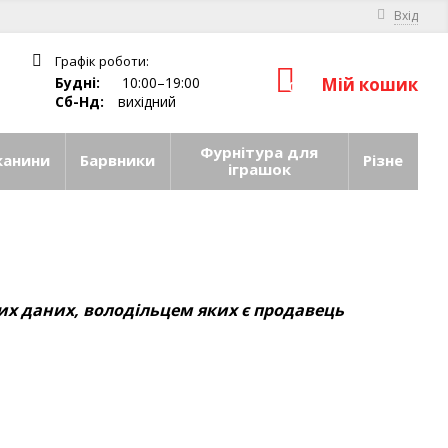
Вхід
Графік роботи:
Будні:
10:00–19:00
Мій кошик
0
Сб-Нд:
вихідний
Фурнітура для
канини
Барвники
Різне
іграшок
их даних, володільцем яких є продавець