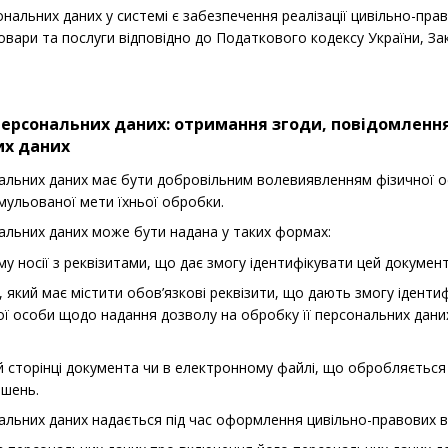
нальних даних у системі є забезпечення реалізації цивільно-пра
товари та послуги відповідно до Податкового кодексу України, За
персональних даних: отримання згоди, повідомлення
их даних
ональних даних має бути добровільним волевиявленням фізичної 
мульованої мети їхньої обробки.
ональних даних може бути надана у таких формах:
 носії з реквізитами, що дає змогу ідентифікувати цей документ 
 який має містити обов’язкові реквізити, що дають змогу іденти
ї особи щодо надання дозволу на обробку її персональних даних
ій сторінці документа чи в електронному файлі, що обробляється
ішень.
ональних даних надається під час оформлення цивільно-правових 