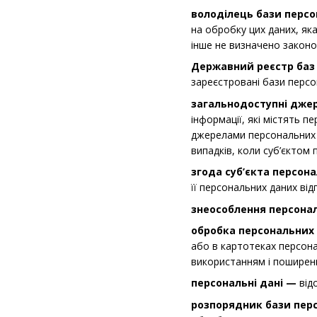
володілець бази перс
на обробку цих даних, як
інше не визначено законо
Державний реєстр баз
зареєстровані бази персо
загальнодоступні дже
інформації, які містять п
джерелами персональних д
випадків, коли суб’єктом
згода суб’єкта персон
її персональних даних ві
знеособлення персона
обробка персональних
або в картотеках персона
використанням і поширен
персональні дані —
відо
розпорядник бази пер