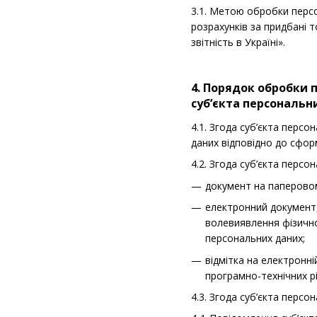
3.1. Метою обробки персо
розрахунків за придбані 
звітність в Україні».
4. Порядок обробки 
суб’єкта персональн
4.1. Згода суб’єкта перс
даних відповідно до сфор
4.2. Згода суб’єкта перс
документ на паперовому
електронний документ,
волевиявлення фізично
персональних даних;
відмітка на електронн
програмно-технічних р
4.3. Згода суб’єкта перс