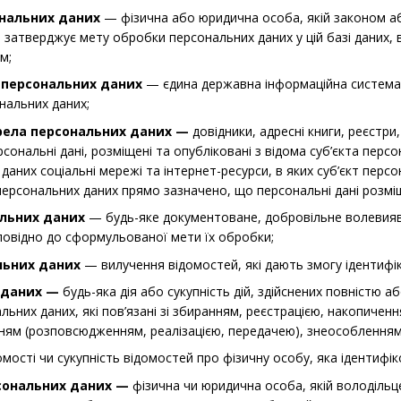
ональних даних
— фізична або юридична особа, якій законом аб
а затверджує мету обробки персональних даних у цій базі даних,
м;
 персональних даних
— єдина державна інформаційна система 
нальних даних;
рела персональних даних —
довідники, адресні книги, реєстри,
ерсональні дані, розміщені та опубліковані з відома суб’єкта п
аних соціальні мережі та інтернет-ресурси, в яких суб’єкт персо
 персональних даних прямо зазначено, що персональні дані розмі
альних даних
— будь-яке документоване, добровільне волевияв
дповідно до сформульованої мети їх обробки;
льних даних
— вилучення відомостей, які дають змогу ідентифі
 даних —
будь-яка дія або сукупність дій, здійснених повністю а
льних даних, які пов’язані зі збиранням, реєстрацією, накопичен
ням (розповсюдженням, реалізацією, передачею), знеособленням
мості чи сукупність відомостей про фізичну особу, яка ідентиф
сональних даних —
фізична чи юридична особа, якій володіль