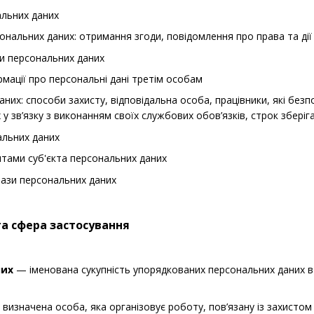
льних даних
нальних даних: отримання згоди, повідомлення про права та дії
и персональних даних
мації про персональні дані третім особам
аних: способи захисту, відповідальна особа, працівники, які бе
у зв’язку з виконанням своїх службових обов’язків, строк збері
альних даних
тами суб'єкта персональних даних
бази персональних даних
та сфера застосування
них
— іменована сукупність упорядкованих персональних даних в
визначена особа, яка організовує роботу, пов’язану із захистом 