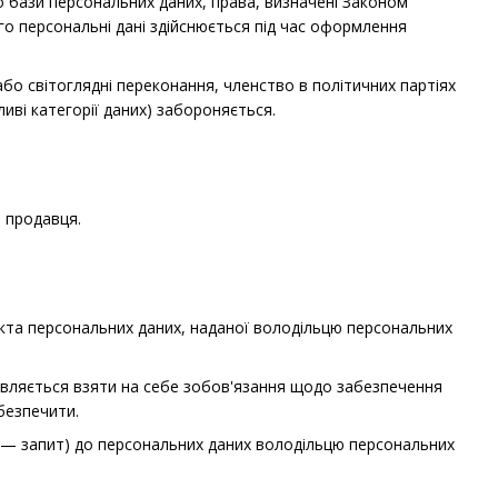
о бази персональних даних, права, визначені Законом
го персональні дані здійснюється під час оформлення
або світоглядні переконання, членство в політичних партіях
иві категорії даних) забороняється.
ю продавця.
єкта персональних даних, наданої володільцю персональних
мовляється взяти на себе зобов'язання щодо забезпечення
безпечити.
лі — запит) до персональних даних володільцю персональних