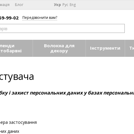
мація
Блог
Укр
Рус
Eng
59-99-02
Передзвонити вам?
ленди
Волокна для
Інструменти
Т
атобарвні
декору
стувача
ку і захист персональних даних у базах персональн
фера застосування
них даних