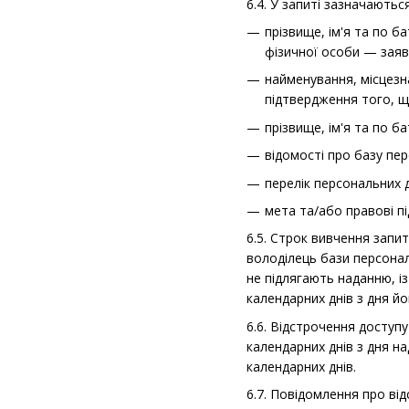
6.4. У запиті зазначаються
прізвище, ім'я та по б
фізичної особи — заяв
найменування, місцезна
підтвердження того, щ
прізвище, ім'я та по б
відомості про базу пер
перелік персональних 
мета та/або правові пі
6.5. Строк вивчення запи
володілець бази персонал
не підлягають наданню, і
календарних днів з дня й
6.6. Відстрочення доступу
календарних днів з дня н
календарних днів.
6.7. Повідомлення про ві