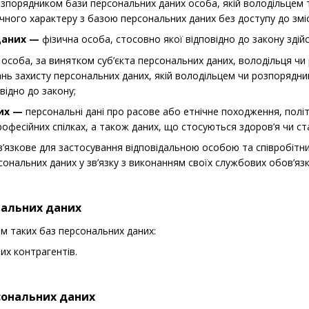
розпорядником бази персональних даних особа, якій володільце
чного характеру з базою персональних даних без доступу до змі
даних —
фізична особа, стосовно якої відповідно до закону здій
 особа, за винятком суб’єкта персональних даних, володільця ч
нь захисту персональних даних, якій володільцем чи розпорядн
відно до закону;
них —
персональні дані про расове або етнічне походження, політи
професійних спілках, а також даних, що стосуються здоров’я чи с
’язкове для застосування відповідальною особою та співробітн
ональних даних у зв’язку з виконанням своїх службових обов’язк
ональних даних
ом таких баз персональних даних:
их контрагентів.
сональних даних