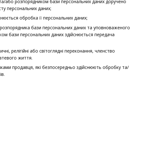
м та/або розпорядником бази персональних даних доручено
сту персональних даних;
снюється обробка її персональних даних;
и розпорядника бази персональних даних та уповноваженого
иком бази персональних даних здійснюється передача
чні, релігійні або світоглядні переконання, членство
татевого життя.
иками продавця, які безпосередньо здійснюють обробку та/
ів.