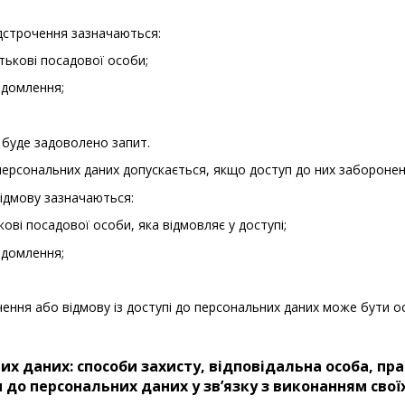
ідстрочення зазначаються:
атькові посадової особи;
ідомлення;
 буде задоволено запит.
 персональних даних допускається, якщо доступ до них заборонено
відмову зазначаються:
ькові посадової особи, яка відмовляє у доступі;
ідомлення;
очення або відмову із доступі до персональних даних може бути о
них даних: способи захисту, відповідальна особа, п
до персональних даних у зв’язку з виконанням своїх