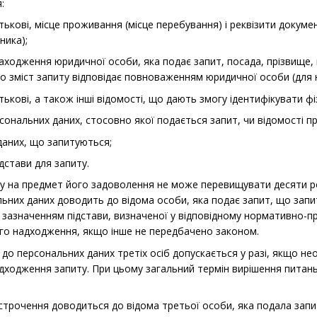
:
атькові, місце проживання (місце перебування) і реквізити докуме
ника);
ходження юридичної особи, яка подає запит, посада, прізвище, ім
о зміст запиту відповідає повноваженням юридичної особи (для
атькові, а також інші відомості, що дають змогу ідентифікувати ф
сональних даних, стосовно якої подається запит, чи відомості п
даних, що запитуються;
дстави для запиту.
ту на предмет його задоволення не може перевищувати десяти р
ьних даних доводить до відома особи, яка подає запит, що запит
з зазначенням підстави, визначеної у відповідному нормативно-
ого надходження, якщо інше не передбачено законом.
 до персональних даних третіх осіб допускається у разі, якщо не
адходження запиту. При цьому загальний термін вирішення питан
дстрочення доводиться до відома третьої особи, яка подала запи