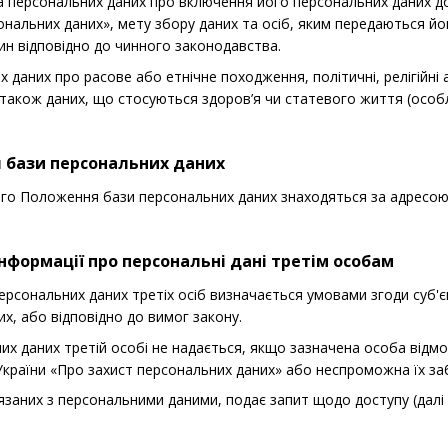
та персональних даних про включення його персональних даних д
ональних даних», мету збору даних та осіб, яким передаються йо
ин відповідно до чинного законодавства.
 даних про расове або етнічне походження, політичні, релігійні 
а також даних, що стосуються здоров’я чи статевого життя (особл
я бази персональних даних
 цього Положення бази персональних даних знаходяться за адресо
інформації про персональні дані третім особам
персональних даних третіх осіб визначається умовами згоди суб'
х, або відповідно до вимог закону.
них даних третій особі не надається, якщо зазначена особа від
країни «Про захист персональних даних» або неспроможна їх за
ов'язаних з персональними даними, подає запит щодо доступу (да