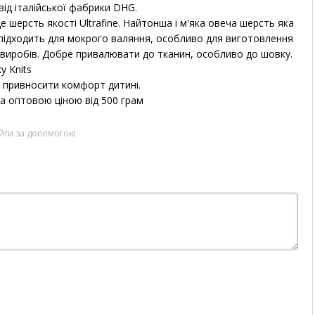
від італійської фабрики DHG.
е шерсть якості Ultrafine.
Найтонша і м'яка овеча шерсть яка
підходить для мокрого валяння, особливо для виготовлення
 виробів.
Добре привалювати до тканин, особливо до шовку.
y Knits
ть привносити комфорт дитині.
 за оптовою ціною від 500 грам
ійти за допомогою