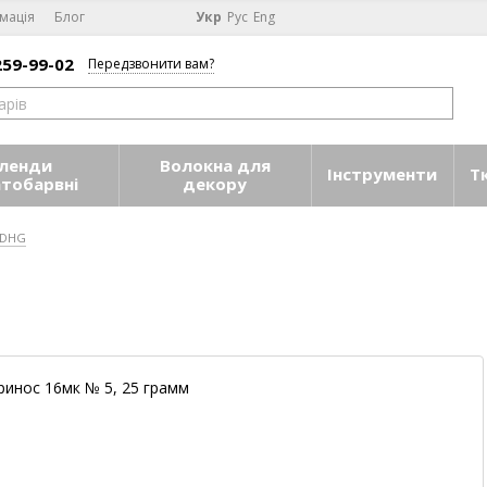
мація
Блог
Укр
Рус
Eng
259-99-02
Передзвонити вам?
ленди
Волокна для
Інструменти
Т
атобарвні
декору
 DHG