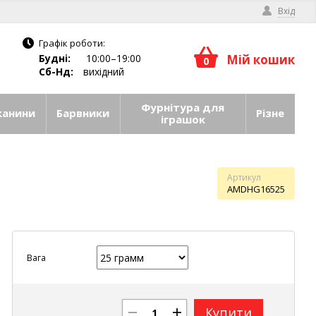
Вхід
Графік роботи:
Будні:
10:00–19:00
Мій кошик
0
Сб-Нд:
вихідний
Фурнітура для
канини
Барвники
Різне
іграшок
Артикул
AMDHG16525
Вага
Купити