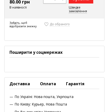
80.00 грн
В наявності
Швидке
замовлення
Зайдіть
, щоб
До обраного
відобразити знижку
Поширити у соцмережах
Доставка
Оплата
Гарантія
По Україні: Нова пошта, Укрпошта
По Києву: Курьер, Нова Пошта
По Всьому світу: Укрпошта