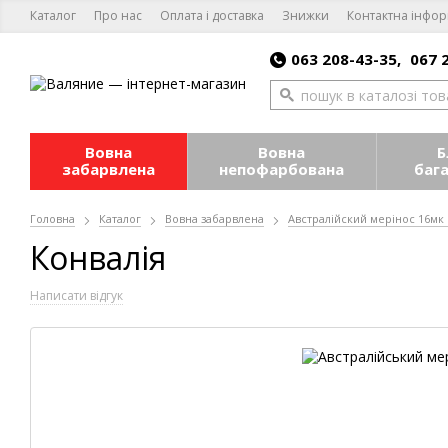
Каталог
Про нас
Оплата і доставка
Знижки
Контактна інфор
063 208-43-35,
067 
Вовна
Вовна
Б
забарвлена
непофарбована
баг
Головна
Каталог
Вовна забарвлена
Австралійский мерінос 16мк
Конвалія
Написати відгук