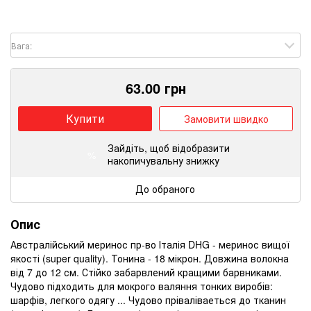
Вага:
63.00
грн
Купити
Замовити швидко
Зайдіть
, щоб відобразити
%
накопичувальну знижку
До обраного
Опис
Австралійський меринос пр-во Італія DHG - меринос вищої
якості (super quality).
Тонина - 18 мікрон.
Довжина волокна
від 7 до 12 см. Стійко забарвлений кращими барвниками.
Чудово підходить для мокрого валяння тонких виробів:
шарфів, легкого одягу ... Чудово пріваліваеться до тканин