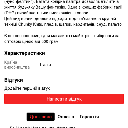
(нуно-фелтинг).
Багата колірна палітра дозволяє втілити в
життя будь-яку Вашу фантазію.
Одна з кращих фабрик Італії
(DHG) виробляє тільки високоякісні товари.
Цей вид вовни ідеально підходить для в'язання в крупній
техніці Chunky Knits, пледів, шапок, кардиганів, снуд, пальто
...
Є оптові пропозиції для магазинів і майстрів - вибір ваги за
оптовою ціною від 500 грам
Характеристики
Країна
Італія
виробництва
Відгуки
Додайте перший відгук
Написати відгук
Доставка
Оплата
Гарантія
По Україні: Нова пошта, Укрпошта