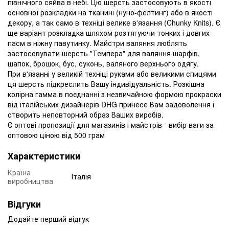
північного сяйва в небі.
Цю шерсть застосовують в якості
основної розкладки на тканині (нуно-фелтинг) або в якості
декору, а так само в техніці велике в'язання (Chunky Knits).
Є
ще варіант розкладка шляхом розтягуючи тонких і довгих
пасм в ніжну павутинку.
Майстри валяння люблять
застосовувати шерсть "Темпера" для валяння шарфів,
шапок, брошок, бус, суконь, валяного верхнього одягу.
При в'язанні у великій техніці руками або великими спицями
ця шерсть підкреслить Вашу індивідуальність.
Розкішна
колірна гамма в поєднанні з незвичайною формою прокраски
від італійських дизайнерів DHG принесе Вам задоволення і
створить неповторний образ Ваших виробів.
Є оптові пропозиції для магазинів і майстрів - вибір ваги за
оптовою ціною від 500 грам
Характеристики
Країна
Італія
виробництва
Відгуки
Додайте перший відгук