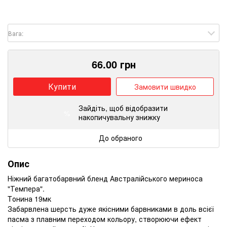
Вага:
66.00
грн
Купити
Замовити швидко
Зайдіть
, щоб відобразити
%
накопичувальну знижку
До обраного
Опис
Ніжний багатобарвний бленд Австралійського мериноса
"Темпера".
Tонина 19мк
Забарвлена ​​шерсть дуже якісними барвниками в доль всієї
пасма з плавним переходом кольору, створюючи ефект