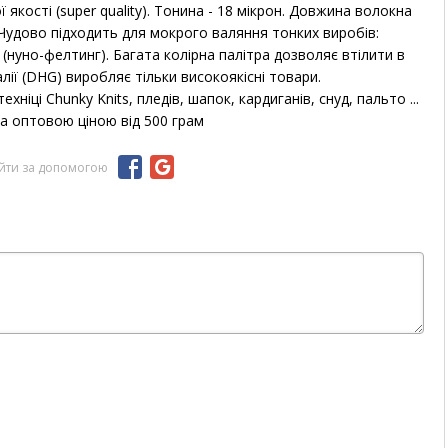
якості (super quality).
Тонина - 18 мікрон.
Довжина волокна
Чудово підходить для мокрого валяння тонких виробів:
н (нуно-фелтинг).
Багата колірна палітра дозволяє втілити в
лії (DHG) виробляє тільки високоякісні товари.
хніці Chunky Knits, пледів, шапок, кардиганів, снуд, пальто ...
 за оптовою ціною від 500 грам
ійти за допомогою