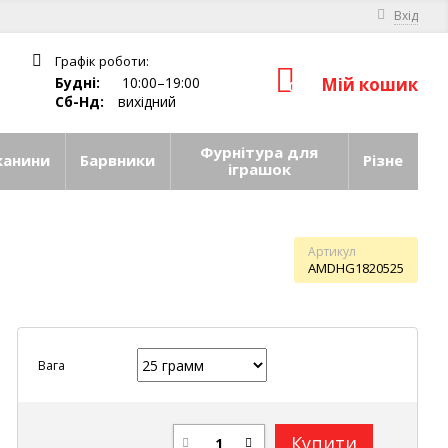
Вхід
Графік роботи:
Будні:
10:00–19:00
Мій кошик
0
Сб-Нд:
вихідний
Фурнітура для
канини
Барвники
Різне
іграшок
Артикул
AMDHG1820525
Вага
Купити