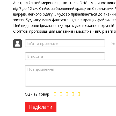
Австралійський меринос пр-во Італія DHG - меринос вищої 
від 7 до 12 см. Стійко забарвлений кращими барвниками.
шарфів, легкого одягу ... Чудово пріваліваеться до ткани
життя будь-яку Вашу фантазію.
Одна з кращих фабрик Іта
Цей вид вовни ідеально підходить для в'язання в крупній те
Є оптові пропозиції для магазинів і майстрів - вибір ваги
Ув
Оцініть товар
Надіслати