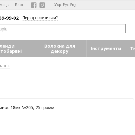
мація
Блог
Укр
Рус
Eng
59-99-02
Передзвонити вам?
ленди
Волокна для
Інструменти
Т
атобарвні
декору
-А DHG