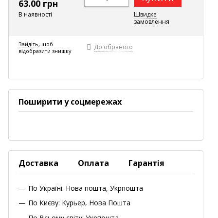
63.00 грн
В наявності
Швидке
замовлення
Зайдіть
, щоб
До обраного
відобразити знижку
Поширити у соцмережах
Доставка
Оплата
Гарантія
По Україні: Нова пошта, Укрпошта
По Києву: Курьер, Нова Пошта
По Всьому світу: Укрпошта