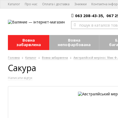
Каталог
Про нас
Оплата і доставка
Знижки
Контактна інфор
063 208-43-35,
067 2
Вовна
Вовна
Б
забарвлена
непофарбована
баг
Головна
Каталог
Вовна забарвлена
Австралійскій мерінос 18мк Ф
Сакура
Написати відгук