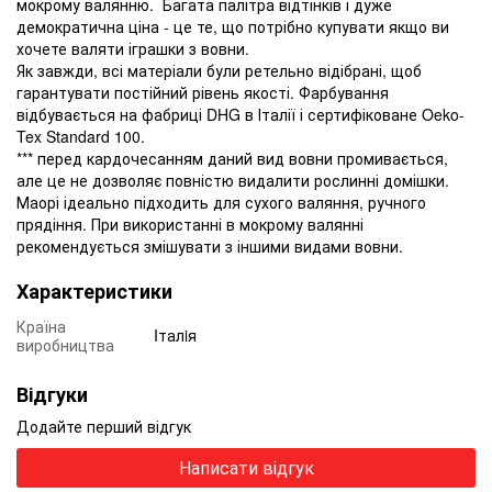
мокрому валянню. Багата палітра відтінків і дуже
демократична ціна - це те, що потрібно купувати якщо ви
хочете валяти іграшки з вовни.
Як завжди, всі матеріали були ретельно відібрані, щоб
гарантувати постійний рівень якості. Фарбування
відбувається на фабриці DHG в Італії і сертифіковане Oeko-
Tex Standard 100.
*** перед кардочесанням даний вид вовни промивається,
але це не дозволяє повністю видалити рослинні домішки.
Маорі ідеально підходить для сухого валяння, ручного
прядіння. При використанні в мокрому валянні
рекомендується змішувати з іншими видами вовни.
Характеристики
Країна
Iталiя
виробництва
Відгуки
Додайте перший відгук
Написати відгук