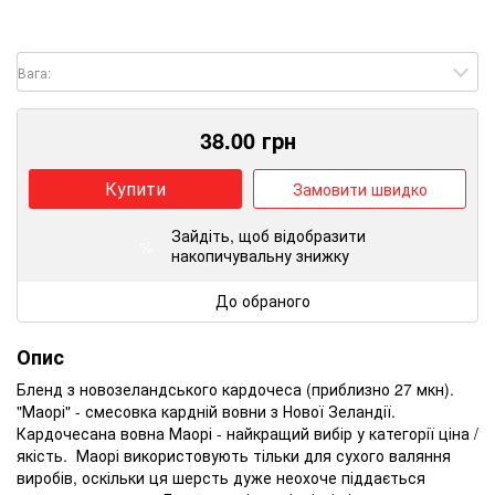
Вага:
38.00
грн
Купити
Замовити швидко
Зайдіть
, щоб відобразити
%
накопичувальну знижку
До обраного
Опис
Бленд з новозеландського кардочеса (приблизно 27 мкн).
"Маорі" - смесовка кардній вовни з Нової Зеландії.
Кардочесана вовна Маорі - найкращий вибір у категорії ціна /
якість. Маорі використовують тільки для сухого валяння
виробів, оскільки ця шерсть дуже неохоче піддається