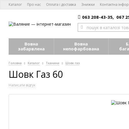
Каталог
Про нас
Оплата і доставка
Знижки
Контактна інфор
063 208-43-35,
067 2
Вовна
Вовна
Б
забарвлена
непофарбована
баг
Головна
Каталог
Тканини
Шовк газ
Шовк Газ 60
Написати відгук