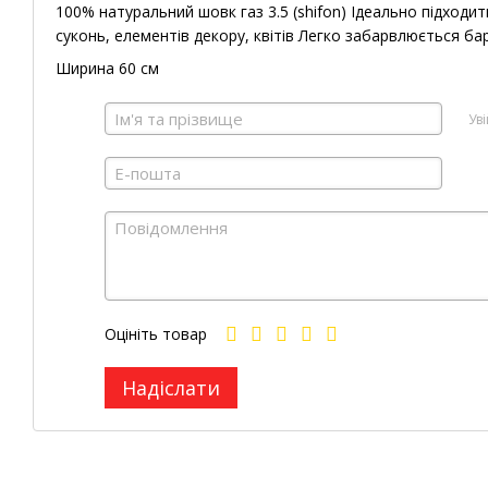
100% натуральний шовк газ 3.5 (shifon) Ідеально підходит
суконь, елементів декору, квітів Легко забарвлюється ба
Ширина 60 см
Ув
Оцініть товар
Надіслати