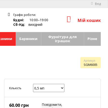
Вхід
Графік роботи:
Будні:
10:00–19:00
Мій кошик
0
Сб-Нд:
вихідний
Фурнітура для
канини
Барвники
Різне
іграшок
Артикул
SGM6005
Кількість
60.00 грн
Повідомити,