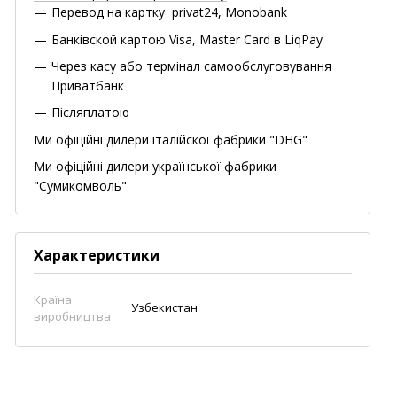
Перевод на картку privat24, Monobank
Банківской картою Visa, Master Card в LiqPay
Через касу або термінал самообслуговування
Приватбанк
Післяплатою
Ми офіційні дилери італійскої фабрики "DHG"
Ми офіційні дилери української фабрики
"Сумикомволь"
Характеристики
Країна
Узбекистан
виробництва