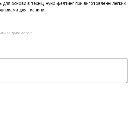
ь для основи в техніці нуно-фелтинг при виготовленні легких
рвниками для тканини.
ійти за допомогою