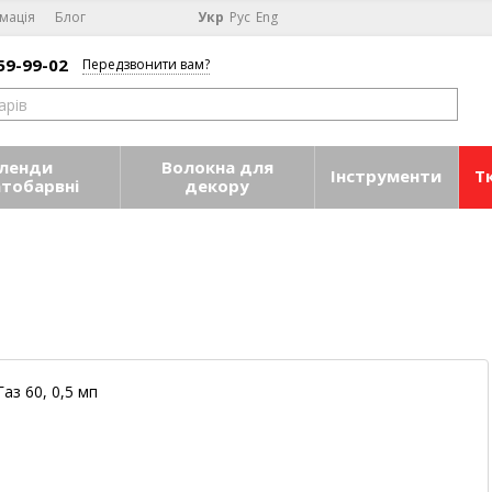
мація
Блог
Укр
Рус
Eng
59-99-02
Передзвонити вам?
ленди
Волокна для
Інструменти
Т
атобарвні
декору