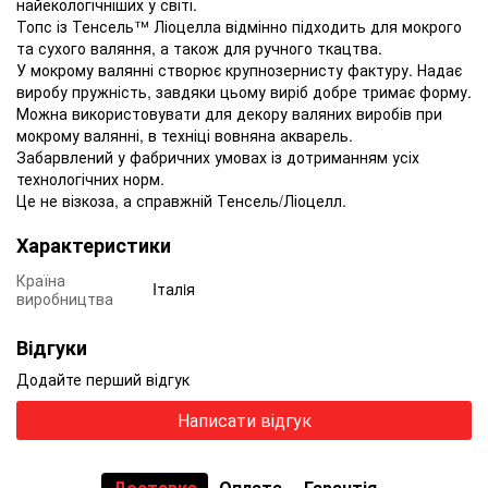
найекологічніших у світі.
Топс із Тенсель™ Ліоцелла відмінно підходить для мокрого
та сухого валяння, а також для ручного ткацтва.
У мокрому валянні створює крупнозернисту фактуру. Надає
виробу пружність, завдяки цьому виріб добре тримає форму.
Можна використовувати для декору валяних виробів при
мокрому валянні, в техніці вовняна акварель.
Забарвлений у фабричних умовах із дотриманням усіх
технологічних норм.
Це не візкоза, а справжній Тенсель/Ліоцелл.
Характеристики
Країна
Iталiя
виробництва
Відгуки
Додайте перший відгук
Написати відгук
Доставка
Оплата
Гарантія