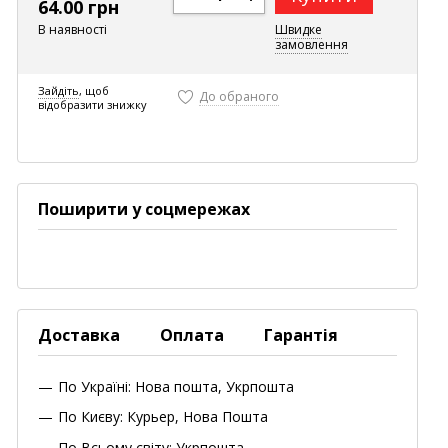
64.00 грн
В наявності
Швидке
замовлення
Зайдіть
, щоб
До обраного
відобразити знижку
Поширити у соцмережах
Доставка
Оплата
Гарантія
По Україні: Нова пошта, Укрпошта
По Києву: Курьер, Нова Пошта
По Всьому світу: Укрпошта