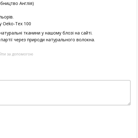
бництво Англія)
ьорів.
у Oeko-Tex 100
атуральні тканини у нашому блозі на сайті.
о партії через природи натурального волокна.
ійти за допомогою