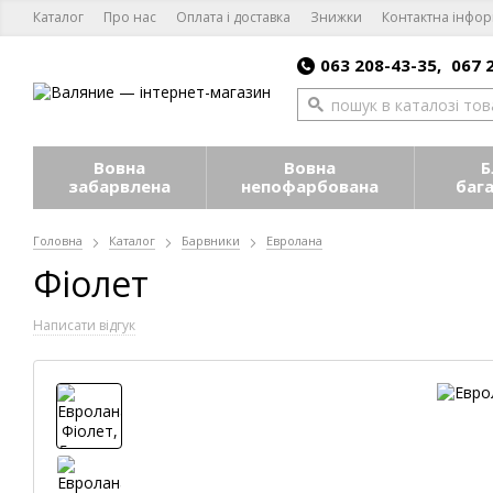
Каталог
Про нас
Оплата і доставка
Знижки
Контактна інфор
063 208-43-35,
067 
Вовна
Вовна
Б
забарвлена
непофарбована
баг
Головна
Каталог
Барвники
Евролана
Фіолет
Написати відгук