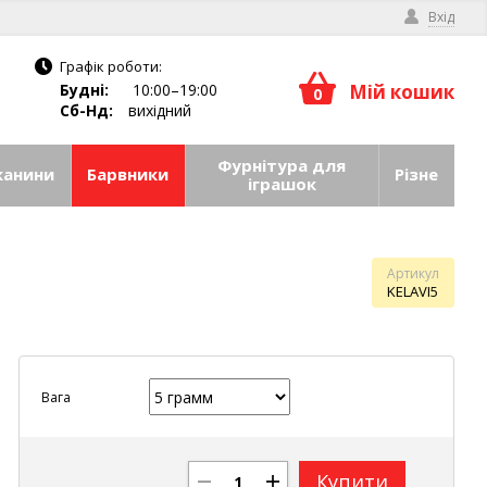
Вхід
Графік роботи:
Будні:
10:00–19:00
Мій кошик
0
Сб-Нд:
вихідний
Фурнітура для
канини
Барвники
Різне
іграшок
Артикул
KELAVI5
Вага
Купити