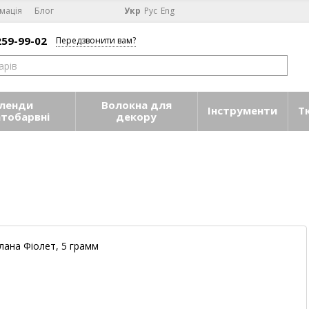
мація
Блог
Укр
Рус
Eng
259-99-02
Передзвонити вам?
ленди
Волокна для
Інструменти
Т
атобарвні
декору