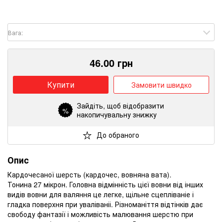
Вага:
46.00
грн
Купити
Замовити швидко
Зайдіть
, щоб відобразити
%
накопичувальну знижку
До обраного
Опис
Кардочесаної шерсть (кардочес, вовняна вата).
Тонина 27 мікрон.
Головна відмінність цієї вовни від інших
видів вовни для валяння це легке, щільне сцепліваніе і
гладка поверхня при уваліваніі.
Різноманіття відтінків дає
свободу фантазії і можливість малювання шерстю при