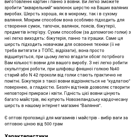
виготовленні картин і панно з вовни.
Ви легко зможете
зробити "акварельний" малюнок шерстю на Ваших валяних
виробах.
Шерсть хороша, як в мокрому, так і в сухому
валяння.
Мокрим способом вона особливо підходить для
створення сумок, тапочок, валянок, поясів, біжутерії,
предметів інтер'єру.
Сухим способом (за допомогою голки) з
неї легко виходять: біжутерія, панно та іграшки.
Саме ця
шерсть підходить новачкам для освоєння техніки (її не
треба витягати з ТОПС, відрізати), вона просто
відщипується, при цьому легко вгадати обсяг потрібного
Вам кількості вовни для вашого виробу.
З неї легко робити
скульптурні роботи, при шліфовці фінішної голкою №40
старий або N 42 проколи від голки стають практично не
помітні.
Біжутерія з такої вовни відрізняється не "кудлатою"
поверхнею, а гладкістю.
Безліч відтінків дозволяє створити
неповторні прикраси і квіти.
Гідність цієї вовни цінують
багато майстрів, які купують Новозеландську кардочесану
шерсть в нашому інтернет магазині "Валяння".
Є оптові пропозиції для магазинів і майстрів - вибір ваги за
оптовою ціною від 500 грам
Характеристики