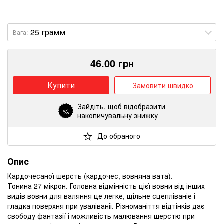
Вага:
46.00
грн
Купити
Замовити швидко
Зайдіть
, щоб відобразити
%
накопичувальну знижку
До обраного
Опис
Кардочесаної шерсть (кардочес, вовняна вата).
Тонина 27 мікрон.
Головна відмінність цієї вовни від інших
видів вовни для валяння це легке, щільне сцепліваніе і
гладка поверхня при уваліваніі.
Різноманіття відтінків дає
свободу фантазії і можливість малювання шерстю при