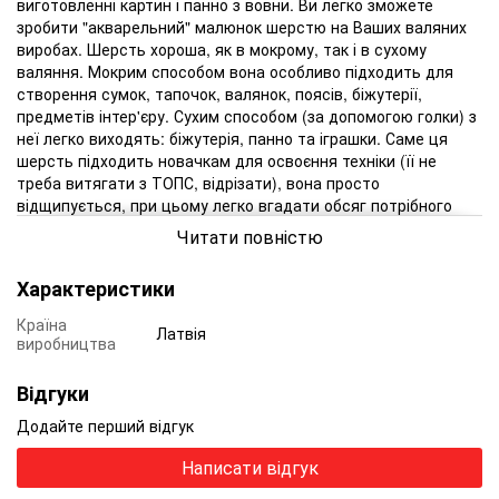
виготовленні картин і панно з вовни.
Ви легко зможете
зробити "акварельний" малюнок шерстю на Ваших валяних
виробах.
Шерсть хороша, як в мокрому, так і в сухому
валяння.
Мокрим способом вона особливо підходить для
створення сумок, тапочок, валянок, поясів, біжутерії,
предметів інтер'єру.
Сухим способом (за допомогою голки) з
неї легко виходять: біжутерія, панно та іграшки.
Саме ця
шерсть підходить новачкам для освоєння техніки (її не
треба витягати з ТОПС, відрізати), вона просто
відщипується, при цьому легко вгадати обсяг потрібного
Вам кількості вовни для вашого виробу.
З неї легко робити
Читати повністю
скульптурні роботи, при шліфовці фінішної голкою №40
старий або N 42 проколи від голки стають практично не
Характеристики
помітні.
Біжутерія з такої вовни відрізняється не "кудлатою"
поверхнею, а гладкістю.
Безліч відтінків дозволяє створити
Країна
Латвія
неповторні прикраси і квіти.
Гідність цієї вовни цінують
виробництва
багато майстрів, які купують Новозеландську кардочесану
шерсть в нашому інтернет магазині "Валяння".
Відгуки
Додайте перший відгук
Є оптові пропозиції для магазинів і майстрів - вибір ваги за
оптовою ціною від 500 грам
Написати відгук