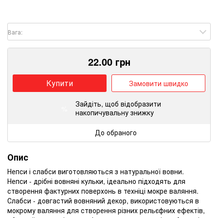
Вага:
22.00
грн
Купити
Замовити швидко
Зайдіть
, щоб відобразити
%
накопичувальну знижку
До обраного
Опис
Непси і слабси виготовляються з натуральної вовни.
Непси - дрібні вовняні кульки, ідеально підходять для
створення фактурних поверхонь в техніці мокре валяння.
Слабси - довгастий вовняний декор, використовуються в
мокрому валяння для створення різних рельєфних ефектів,