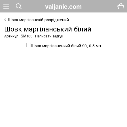
valjanie.com
Шовк маргіланскій розріджений
Шовк маргіланський білий
Артикул: SM105
Написати відгук