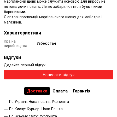
маргіланскій шовк може служити основою для виробу не
потовщуючи повсть. Легко забарвлюється будь-якими
барвниками.
Є оптові пропозиції маргіланского шовку для майстрів і
магазинів.
Характеристики
Країна
Узбекістан
виробництва
Відгуки
Додайте перший відгук
Написати відгук
Доставка
Оплата
Гарантія
По Україні: Нова пошта, Укрпошта
По Києву: Курьер, Нова Пошта
По Всьому світу: Укрпошта