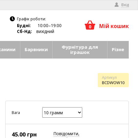
Вхід
Графік роботи:
Будні:
10:00–19:00
Мій кошик
0
Сб-Нд:
вихідний
Фурнітура для
канини
Барвники
Різне
іграшок
Артикул
BCDWOW10
Вага
45.00 грн
Повідомити,