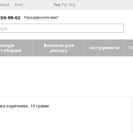
мація
Блог
Укр
Рус
Eng
259-99-02
Передзвонити вам?
ленди
Волокна для
Інструменти
Т
атобарвні
декору