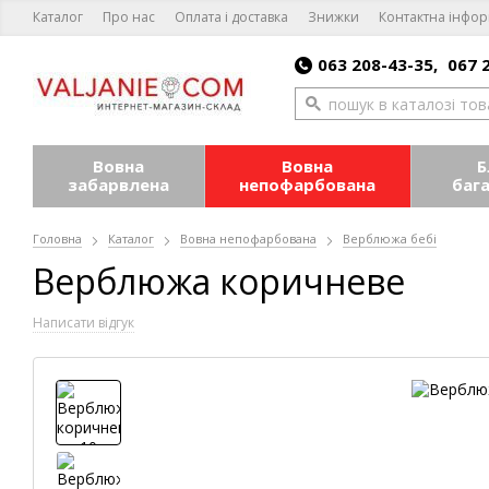
Каталог
Про нас
Оплата і доставка
Знижки
Контактна інфор
063 208-43-35,
067 
Вовна
Вовна
Б
забарвлена
непофарбована
баг
Головна
Каталог
Вовна непофарбована
Верблюжа бебі
Верблюжа коричневе
Написати відгук