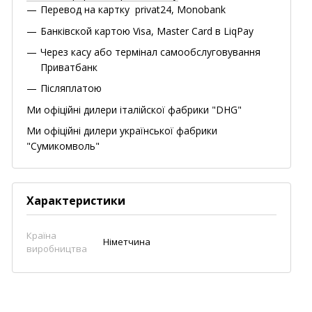
Перевод на картку privat24, Monobank
Банківской картою Visa, Master Card в LiqPay
Через касу або термінал самообслуговування
Приватбанк
Післяплатою
Ми офіційні дилери італійскої фабрики "DHG"
Ми офіційні дилери української фабрики
"Сумикомволь"
Характеристики
Країна
Німетчина
виробництва