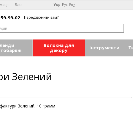
мація
Блог
Укр
Рус
Eng
259-99-02
Передзвонити вам?
ленди
Волокна для
Інструменти
Т
атобарвні
декору
ури Зелений