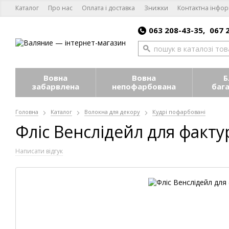
Каталог
Про нас
Оплата і доставка
Знижки
Контактна інфор
063 208-43-35,
067 
Вовна
Вовна
Б
забарвлена
непофарбована
баг
Головна
Каталог
Волокна для декору
Кудрі пофарбовані
Фліс Венслідейл для факт
Написати відгук