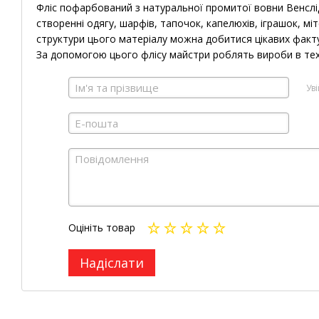
Фліс пофарбований з натуральної промитої вовни Венслід
створенні одягу, шарфів, тапочок, капелюхів, іграшок, мі
структури цього матеріалу можна добитися цікавих фактур
За допомогою цього флісу майстри роблять вироби в техні
Ув
Оцініть товар
Надіслати