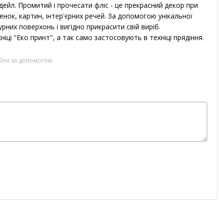
ейл. Промитий і прочесати фліс - це прекрасний декор при
тенок, картин, інтер'єрних речей. За допомогою унікальної
них поверхонь і вигідно прикрасити свій виріб.
ці "Еко принт", а так само застосовують в техніці прядіння.
ійти за допомогою