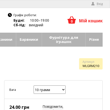
Вхід
Графік роботи:
Будні:
10:00–19:00
Мій кошик
0
Сб-Нд:
вихідний
Фурнітура для
канини
Барвники
Різне
іграшок
Артикул
WLGRM210
Вага
24.00 грн
Повідомити,