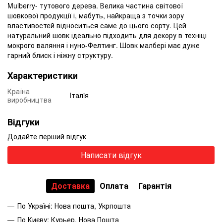
Mulberry- тутового дерева. Велика частина світової
шовкової продукції і, мабуть, найкраща з точки зору
властивостей відноситься саме до цього сорту. Цей
натуральний шовк ідеально підходить для декору в техніці
мокрого валяння і нуно-Фелтинг. Шовк малбері має дуже
гарний блиск і ніжну структуру.
Характеристики
Країна
Iталiя
виробництва
Відгуки
Додайте перший відгук
Написати відгук
Доставка
Оплата
Гарантія
По Україні: Нова пошта, Укрпошта
По Києву: Курьер, Нова Пошта